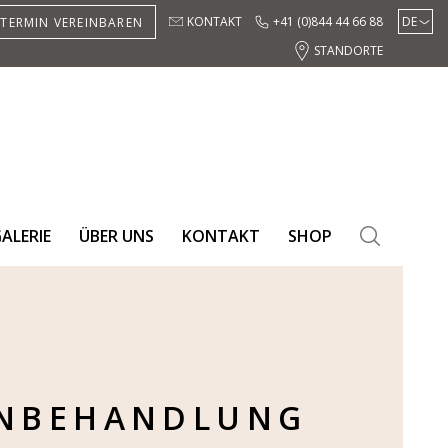
KONTAKT
+41 (0)844 44 66 88
DE
TERMIN VEREINBAREN
EN
STANDORTE
ES
ALERIE
ÜBER UNS
KONTAKT
SHOP
SEARC
NBEHANDLUNG