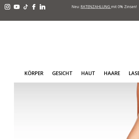
Neu:
RATENZAHLUNG
mit 0% Zinsen!
KÖRPER
GESICHT
HAUT
HAARE
LAS