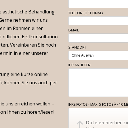
ne ästhetische Behandlung
TELEFON (OPTIONAL)
. Gerne nehmen wir uns
hnen im Rahmen einer
E-MAIL
indlichen Erstkonsultation
rten. Vereinbaren Sie noch
STANDORT
ermin in einer unserer
IHR ANLIEGEN
atung eine kurze online
, können Sie uns auch per
ie uns erreichen wollen –
IHRE FOTOS - MAX. 5 FOTOS À <10 M
von Ihnen zu hören/lesen!
Dateien hierher zi