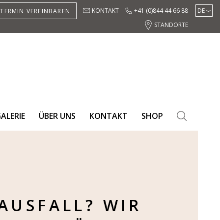
KONTAKT
+41 (0)844 44 66 88
DE
TERMIN VEREINBAREN
EN
STANDORTE
ES
ALERIE
ÜBER UNS
KONTAKT
SHOP
SEARC
AUSFALL? WIR