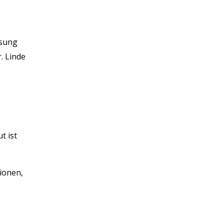
ösung
. Linde
t ist
ionen,