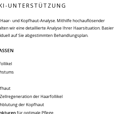
 KI-UNTERSTÜTZUNG
 Haar- und Kopfhaut-Analyse. Mithilfe hochauflösender
en wir eine detaillierte Analyse Ihrer Haarsituation. Basie
viduell auf Sie abgestimmten Behandlungsplan.
ASSEN
llikel
chstums
fhaut
 Zellregeneration der Haarfollikel
hblutung der Kopfhaut
inkturen
für optimale Pflege