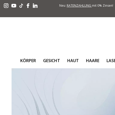
Neu:
RATENZAHLUNG
mit 0% Zinsen!
KÖRPER
GESICHT
HAUT
HAARE
LAS