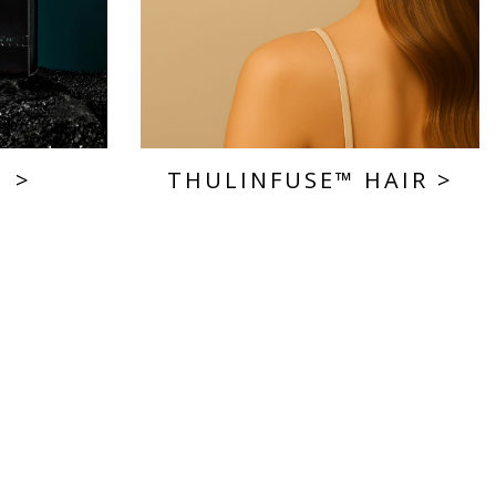
A
>
THULINFUSE™ HAIR
>