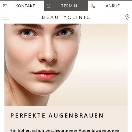
KONTAKT
KONTAKT
TERMIN
TERMIN
ANRUF
ANRUF
PERFEKTE AUGENBRAUEN
Ein hoher, schön geschwungener Augenbrauenbogen