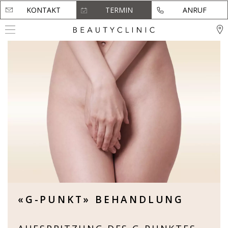
KONTAKT
KONTAKT
TERMIN
TERMIN
ANRUF
ANRUF
«G-PUNKT» BEHANDLUNG