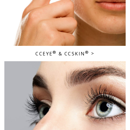
®
®
CCEYE
& CCSKIN
>