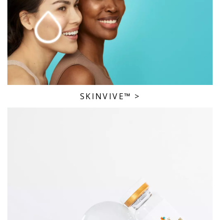
SKINVIVE™
>