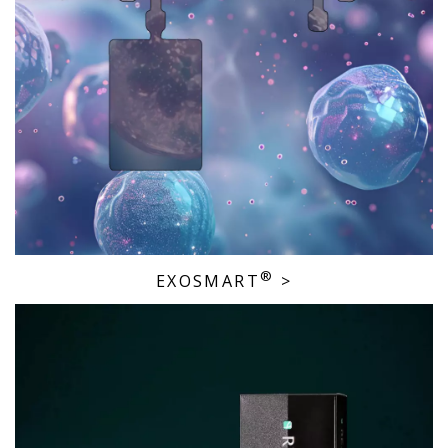
®
EXOSMART
>