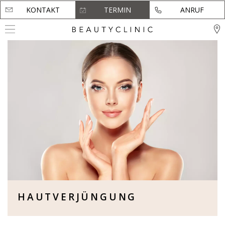
KONTAKT
KONTAKT
TERMIN
TERMIN
ANRUF
ANRUF
HAUTVERJÜNGUNG